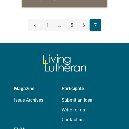
vendas con las especias
aromáticas. En el lugar donde
crucificaron a Jesús…
POSTS
1
…
5
6
7
Previous
NAVIGATION
page
Magazine
Participate
Issue Archives
Submit an Idea
Write for us
Contact us