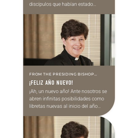
discípulos que habían estado
siguiendo a Jesús lo abandonaron.
Mirando a los 12, Jesús preguntó:
“¿También ustedes quieren
marcharse?” “Señor”,…
FROM THE PRESIDING BISHOP
(SPANISH)
¡FELIZ AÑO NUEVO!
¡Ah, un nuevo año! Ante nosotros se
abren infinitas posibilidades como
libretas nuevas al inicio del año
escolar o como el arranque de la
temporada de fútbol americano en
Cleveland:…