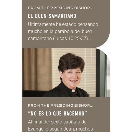
FROM THE PRESIDING BISHOP
(SPANISH)
EL BUEN SAMARITANO
Últimamente he estado pensando
mucho en la parábola del buen
samaritano (Lucas 10:25-37).
Algunas partes de la parábola
resultan tan familiares —la víctima
desafortunada, los ladrones, el
sacerdote, el levita,…
FROM THE PRESIDING BISHOP
(SPANISH)
“NO ES LO QUE HACEMOS”
Al final del sexto capítulo del
Evangelio según Juan, muchos