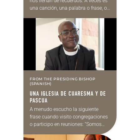
nos llenan de recuerdos. A veces es
una canción, una palabra o frase, o
incluso un olor. En mi caso, el olor
a…
FROM THE PRESIDING BISHOP
(SPANISH)
UNA IGLESIA DE CUARESMA Y DE
PASCUA
A menudo escucho la siguiente
frase cuando visito congregaciones
o participo en reuniones: “Somos
una iglesia de Pascua”. Me gusta
esa idea y el razonamiento que la