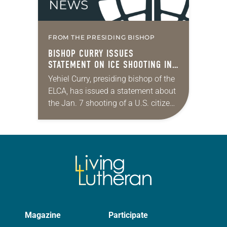
FROM THE PRESIDING BISHOP
BISHOP CURRY ISSUES
STATEMENT ON ICE SHOOTING IN
MINNEAPOLIS
Yehiel Curry, presiding bishop of the
ELCA, has issued a statement about
the Jan. 7 shooting of a U.S. citizen
by a federal officer. “Alongside our
siblings in Christ in…
Magazine
Participate