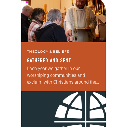
respalda. ¿Quién no…
THEOLOGY & BELIEFS
GATHERED AND SENT
Each year we gather in our
worshiping communities and
exclaim with Christians around the
world: “Alleluia! Christ is risen. Christ
is risen, indeed. Alleluia!” Many of us
set aside the…