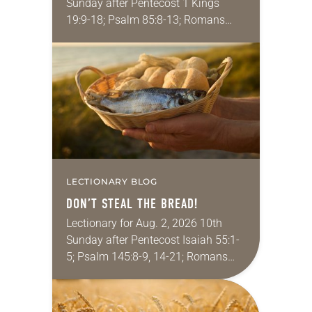
Sunday after Pentecost 1 Kings
19:9-18; Psalm 85:8-13; Romans
10:5-15; Matthew 14:22-33 They say
that symmetry is tied to perceptions
of beauty. Denzel Washington’s…
LECTIONARY BLOG
DON’T STEAL THE BREAD!
Lectionary for Aug. 2, 2026 10th
Sunday after Pentecost Isaiah 55:1-
5; Psalm 145:8-9, 14-21; Romans
9:1-5; Matthew 14:13-21 One of the
proverbs we quote most in my
house is: “An…