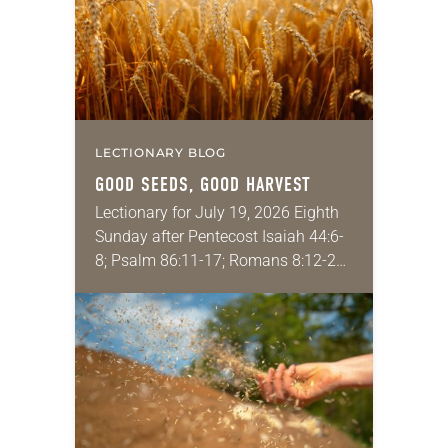
LECTIONARY BLOG
GOOD SEEDS, GOOD HARVEST
Lectionary for July 19, 2026 Eighth
Sunday after Pentecost Isaiah 44:6-
8; Psalm 86:11-17; Romans 8:12-25;
Matthew 13:24-30, 36-43 Did you
ever have a story or joke so good
that you…