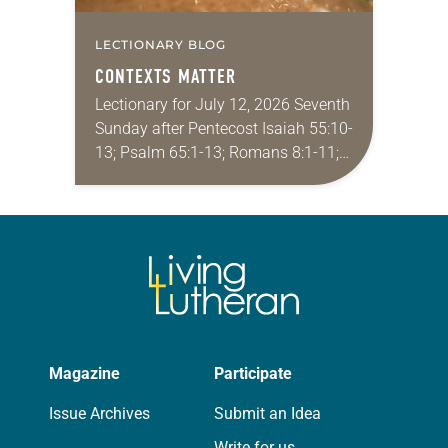
LECTIONARY BLOG
CONTEXTS MATTER
Lectionary for July 12, 2026 Seventh
Sunday after Pentecost Isaiah 55:10-
13; Psalm 65:1-13; Romans 8:1-11;
Matthew 13:1-9, 18-23 I find myself
absolutely giddy for the summer in
Year A and…
Magazine
Participate
Issue Archives
Submit an Idea
Write for us