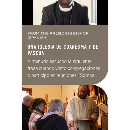
FROM THE PRESIDING BISHOP
(SPANISH)
UNA IGLESIA DE CUARESMA Y DE
PASCUA
A menudo escucho la siguiente
frase cuando visito congregaciones
o participo en reuniones: “Somos
una iglesia de Pascua”. Me gusta
esa idea y el razonamiento que la
respalda. ¿Quién no…