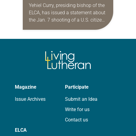
MINNEAPOLIS
Yehiel Curry, presiding bishop of the
ELCA, has issued a statement about
the Jan. 7 shooting of a U.S. citizen
by a federal officer. “Alongside our
siblings in Christ in…
Magazine
Participate
Issue Archives
Submit an Idea
Write for us
Contact us
ELCA