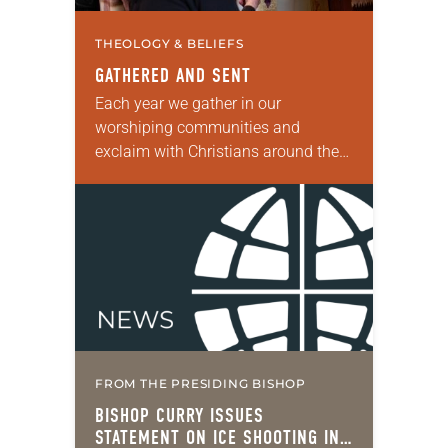
THEOLOGY & BELIEFS
GATHERED AND SENT
Each year we gather in our
worshiping communities and
exclaim with Christians around the
world: “Alleluia! Christ is risen. Christ
is risen, indeed. Alleluia!” Many of us
set aside the…
FROM THE PRESIDING BISHOP
BISHOP CURRY ISSUES
STATEMENT ON ICE SHOOTING IN