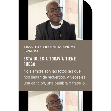
FROM THE PRESIDING BISHOP
(SPANISH)
ESTA IGLESIA TODAVÍA TIENE
FUEGO
No siempre son las fotos las que
nos llenan de recuerdos. A veces es
una canción, una palabra o frase, o
incluso un olor. En mi caso, el olor
a…