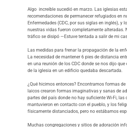
Algo increíble sucedió en marzo. Las iglesias es
recomendaciones de permanecer refugiados en nues
Enfermedades (CDC, por sus siglas en inglés), y l
nuestras vidas fueron completamente alteradas. Nue
tráfico se disipó —Estuve tentada a salir de mi ca
Las medidas para frenar la propagación de la enf
La necesidad de mantener 6 pies de distancia entr
en una reunión de los CDC donde se nos dijo que c
de la iglesia en un edificio quedaba descartada.
¿Qué hicimos entonces? Encontramos formas de reci
laicos crearon formas imaginativas y sanas de ador
partes del país donde no hay suficiente Wi-Fi, las
mantuvieron en contacto con el pueblo, y los fel
físicamente distanciados, pero no estábamos espir
Muchas congregaciones y sitios de adoración info