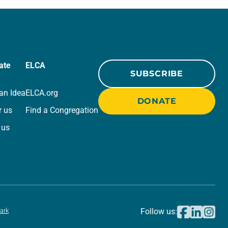
gran esperanza. Tenemos la
esperanza del…
ate
ELCA
SUBSCRIBE
an Idea
ELCA.org
DONATE
r us
Find a Congregation
 us
ark
Follow us: