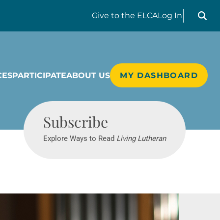
Search liv
Give
to the ELCA
Log In
CES
PARTICIPATE
ABOUT US
MY DASHBOARD
Living Lutheran
Subscribe
Explore Ways to Read
Living Lutheran