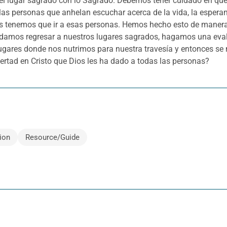
l lugar sagrado con lo Sagrado. Debemos tener cuidado en que
as personas que anhelan escuchar acerca de la vida, la esperan
ros tenemos que ir a esas personas. Hemos hecho esto de manera 
damos regresar a nuestros lugares sagrados, hagamos una eval
ugares donde nos nutrimos para nuestra travesía y entonces se n
bertad en Cristo que Dios les ha dado a todas las personas?
ion
Resource/Guide