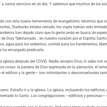
 a varios servicios en un día. Y sabemos que muchos de los asi
o con esta nueva herramienta de evangelismo, tenemos que con
rtes, Starbucks estaba cerrado, los viajes habían sido limitado
pandemia han dejado claro que la gente anda en busca de esperan
l de Dios “[derramado… en nuestro corazón por el Espíritu Sant
dos, agua para los sedientos, comida para los hambrientos, liber
os ha encargado predicarla.
a iglesia después del COVID. Nadie, excepto Dios, lo sabe con c
 cosas: la palabra de Dios expresada en la adoración, el lament
el edificio y la gente— son intimidantes o desconcertantes ta
vo. Extraño ir a la iglesia. La iglesia, incluyendo los edificio
imentado lo Santo. Las congregaciones —edificios y personas— s