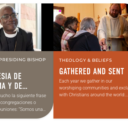
PRESIDING BISHOP
THEOLOGY & BELIEFS
GATHERED AND SENT
ESIA DE
Each year we gather in our
A Y DE
worshiping communities and excl
with Christians around the world:
cho la siguiente frase
“Alleluia! Christ is risen. Christ is ri
 congregaciones o
indeed. Alleluia!” Many of us set
reuniones: “Somos una
aside the…
scua”. Me gusta esa idea
ento que la respalda.