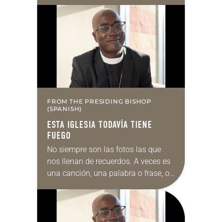
Supreme Court on immigration
policies. “Recently, the Supreme
Court issued a decision that…
FROM THE PRESIDING BISHOP
(SPANISH)
ESTA IGLESIA TODAVÍA TIENE
FUEGO
No siempre son las fotos las que
nos llenan de recuerdos. A veces es
una canción, una palabra o frase, o
incluso un olor. En mi caso, el olor
a…