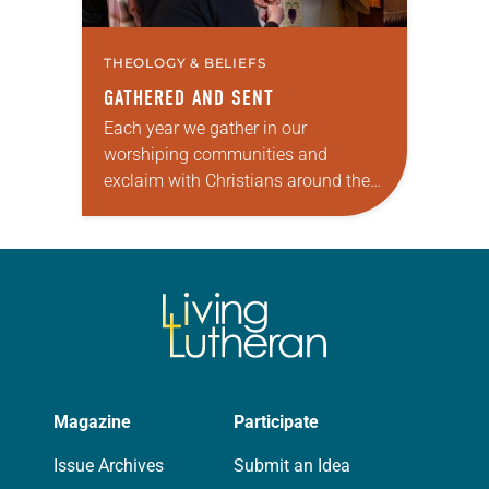
THEOLOGY & BELIEFS
GATHERED AND SENT
Each year we gather in our
worshiping communities and
exclaim with Christians around the
world: “Alleluia! Christ is risen. Christ
is risen, indeed. Alleluia!” Many of us
set aside the…
Magazine
Participate
Issue Archives
Submit an Idea