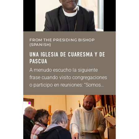
FROM THE PRESIDING BISHOP
(SPANISH)
UNA IGLESIA DE CUARESMA Y DE
PASCUA
A menudo escucho la siguiente
frase cuando visito congregaciones
o participo en reuniones: “Somos
una iglesia de Pascua”. Me gusta
esa idea y el razonamiento que la
respalda. ¿Quién no…