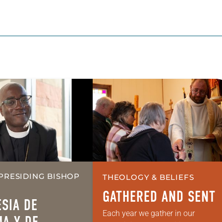
PRESIDING BISHOP
THEOLOGY & BELIEFS
GATHERED AND SENT
ESIA DE
Each year we gather in our
A Y DE