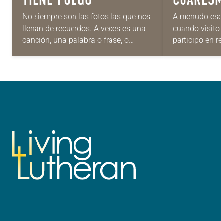
PASCUA
No siempre son las fotos las que nos
A menudo escu
llenan de recuerdos. A veces es una
cuando visito
canción, una palabra o frase, o
participo en 
incluso un olor. En mi caso, el olor a…
iglesia de Pa
y el razonami
¿Quién no…