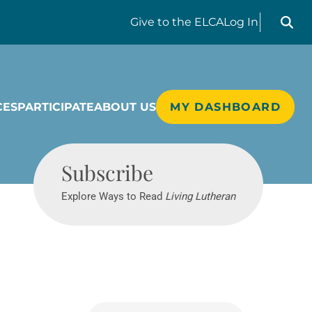
Search liv
Give
to the ELCA
Log In
CES
PARTICIPATE
ABOUT US
MY DASHBOARD
Living Lutheran
Subscribe
Explore Ways to Read
Living Lutheran