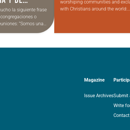
worshiping communities and excl
with Christians around the world:
cho la siguiente frase
“Alleluia! Christ is risen. Christ is ri
 congregaciones o
indeed. Alleluia!” Many of us set
reuniones: “Somos una
aside the…
scua”. Me gusta esa idea
ento que la respalda.
Magazine
Particip
Issue Archives
Submit 
Write fo
Contact