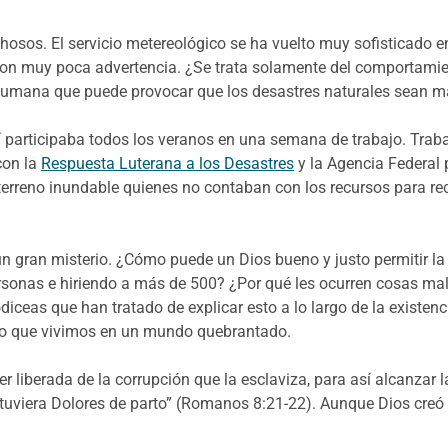
hosos. El servicio metereológico se ha vuelto muy sofisticado en
n muy poca advertencia. ¿Se trata solamente del comportamien
n humana que puede provocar que los desastres naturales sean 
rví participaba todos los veranos en una semana de trabajo. Tr
con la
Respuesta Luterana a los Desastres
y la Agencia Federal 
erreno inundable quienes no contaban con los recursos para rec
n gran misterio. ¿Cómo puede un Dios bueno y justo permitir l
ersonas e hiriendo a más de 500? ¿Por qué les ocurren cosas m
ceas que han tratado de explicar esto a lo largo de la existen
to que vivimos en un mundo quebrantado.
r liberada de la corrupción que la esclaviza, para así alcanzar l
uviera Dolores de parto” (Romanos 8:21-22). Aunque Dios creó los