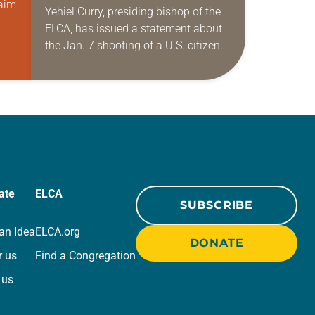
aim
SHOOTING IN
Yehiel Curry, presiding bishop of the
ELCA, has issued a statement about
MINNEAPOLIS
sen,
the Jan. 7 shooting of a U.S. citizen
by a federal officer. “Alongside our
siblings in Christ in…
ate
ELCA
SUBSCRIBE
an Idea
ELCA.org
DONATE
r us
Find a Congregation
 us