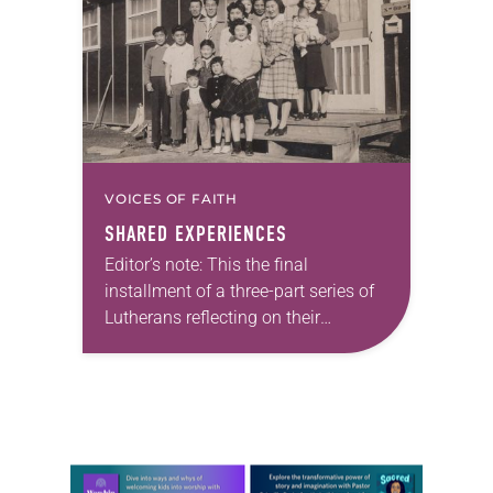
VOICES OF FAITH
SHARED EXPERIENCES
Editor’s note: This the final
installment of a three-part series of
Lutherans reflecting on their
families’ experience of Japanese
American incarceration. When Stacy
D. Kitahata, an ELCA member and
third-generation…
Learn more about this offer