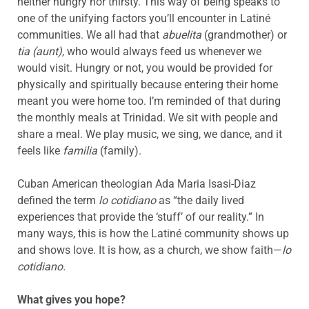
neither hungry nor thirsty. This way of being speaks to
one of the unifying factors you’ll encounter in Latiné
communities. We all had that
abuelita
(grandmother) or
tia (aunt)
, who would always feed us whenever we
would visit. Hungry or not, you would be provided for
physically and spiritually because entering their home
meant you were home too. I’m reminded of that during
the monthly meals at Trinidad. We sit with people and
share a meal. We play music, we sing, we dance, and it
feels like
familia
(family).
Cuban American theologian Ada Maria Isasi-Diaz
defined the term
lo cotidiano
as “the daily lived
experiences that provide the ‘stuff’ of our reality.” In
many ways, this is how the Latiné community shows up
and shows love. It is how, as a church, we show faith—
lo
cotidiano.
What gives you hope?