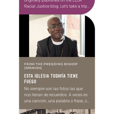
originally published on the ELCA
Racial Justice blog. Let’s take a trip
back to high school history class:
The history of enslaved people on
what would…
FROM THE PRESIDING BISHOP
(SPANISH)
ESTA IGLESIA TODAVÍA TIENE
FUEGO
No siempre son las fotos las que
nos llenan de recuerdos. A veces es
una canción, una palabra o frase, o
incluso un olor. En mi caso, el olor
a…