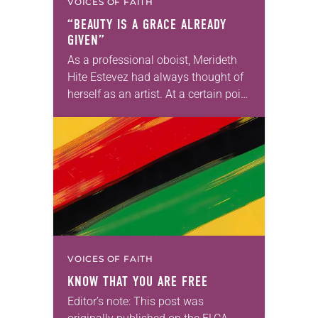
VOICES OF FAITH
“BEAUTY IS A GRACE ALREADY
GIVEN”
As a professional oboist, Merideth
Hite Estevez had always thought of
herself as an artist. At a certain point
in her career, however, she realized
that she was pursuing artistic…
VOICES OF FAITH
KNOW THAT YOU ARE FREE
Editor’s note: This post was