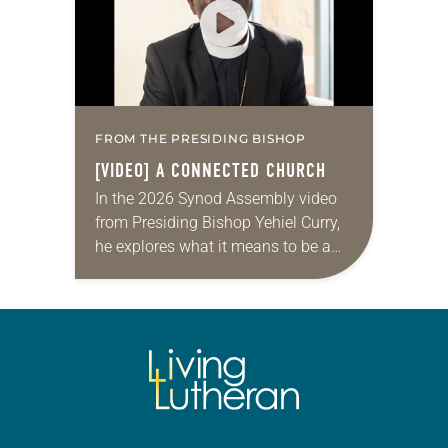
FROM THE PRESIDING BISHOP
[VIDEO] A CONNECTED CHURCH
In the 2026 Synod Assembly video
from Presiding Bishop Yehiel Curry,
he explores what it means to be a
connected church by sharing three
stories from across the ELCA,
about…