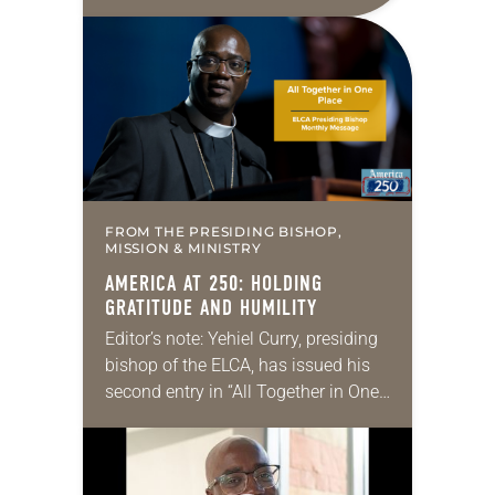
Supreme Court on immigration
policies. “Recently, the Supreme
Court issued a decision that…
FROM THE PRESIDING BISHOP,
MISSION & MINISTRY
AMERICA AT 250: HOLDING
GRATITUDE AND HUMILITY
Editor’s note: Yehiel Curry, presiding
bishop of the ELCA, has issued his
second entry in “All Together in One
Place,” a new series of monthly
messages. Each message will share
a…