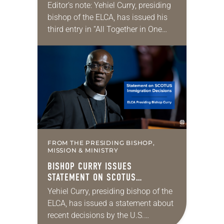
AMERICA
Editor’s note: Yehiel Curry, presiding
bishop of the ELCA, has issued his
third entry in “All Together in One
Place,” a series of monthly
messages. Each message shares a
pastoral word,…
FROM THE PRESIDING BISHOP,
MISSION & MINISTRY
BISHOP CURRY ISSUES
STATEMENT ON SCOTUS
IMMIGRATION DECISIONS
Yehiel Curry, presiding bishop of the
ELCA, has issued a statement about
recent decisions by the U.S.